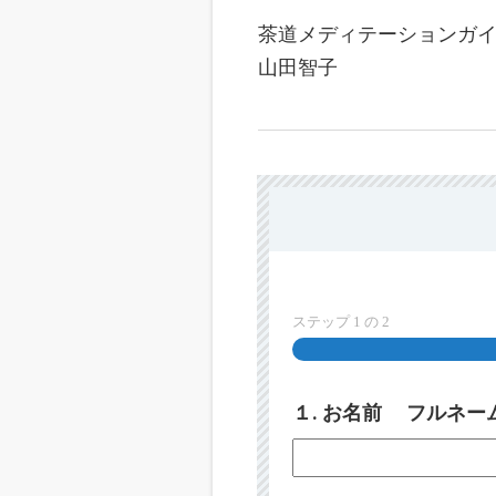
茶道メディテーションガ
山田智子
ステップ
1
の
2
１. お名前 フルネ