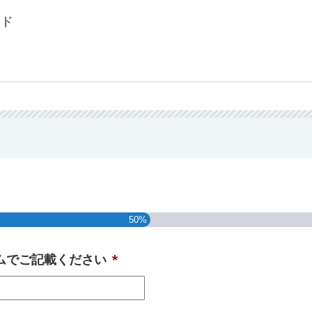
イド
50%
ームでご記載ください
*