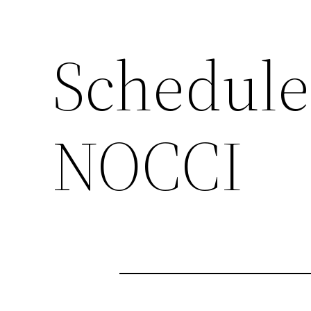
Schedule
内
容
を
ス
NOCCI
キ
ッ
プ