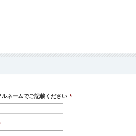
 フルネームでご記載ください
*
*