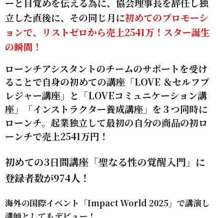
ーと目覚めを伝える為に、
協会理事長を辞任し独
立した直後に、
その同じ月に
初めてのプロモーシ
ョンで、リストゼロから売上2541万！
スター誕生
の瞬間！
ローンチアシスタントのチームのサポートを受け
ることで
自身の初めての講座「LOVE ＆セルフプ
レジャー講座」と
「LOVEコミュニケーション講
座」「インストラクター養成講座」を
３つ同時に
ローンチ。起業独立して最初の自分の商品の初ロ
ーンチで売上2541万円！
初めての3日間講座「聖なる性の覚醒入門」に
登録者数が974人！
海外の国際イベント「Impact World 2025」で講演し
講師としてもデビュー！