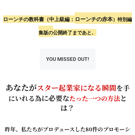
ローンチの赤本
ローンチの教科書（中上級編：
）特別編
集版の
公開終了まであと
、
YOU MISSED OUT!
あなたが
スター起業家になる瞬間
を手
に必要な
と
にいれる為
たった一つの方法
は？
昨年、私たちがプロデュースした80件のプロモーシ