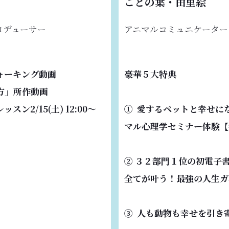
ことの葉・由里絵
ロデューサー
アニマルコミュニケーター
ォーキング動画
豪華５大特典
方」所作動画
ン2/15(土) 12:00〜
① 愛するペットと幸せに
マル心理学セミナー体験【
② ３２部門１位の初電子
全てが叶う！最強の人生ガ
③ 人も動物も幸せを引き