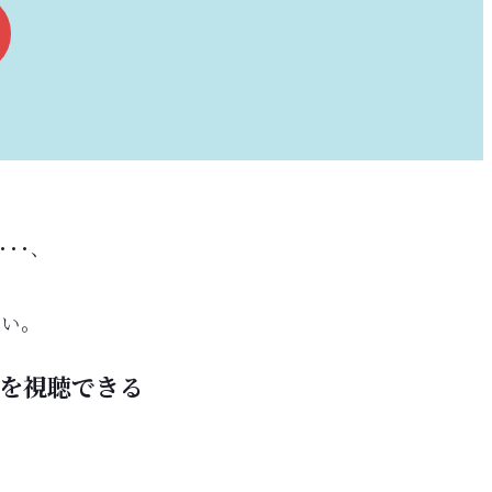
･･、
さい。
送を視聴できる