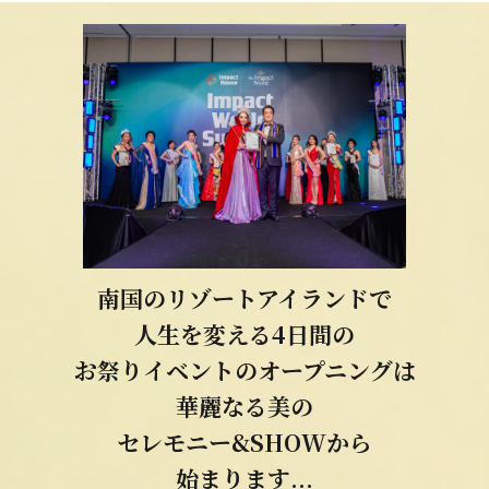
南国のリゾートアイランドで
人生を変える
4日間の
お祭り
イベントの
オープニングは
華麗なる美の
セレモニー&
SHOWから
始まります...