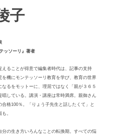
原陵子
表
ンテッソーリ』著者
捉えることが得意で編集者時代は、記事の支持
児を機にモンテッソーリ教育を学び、教育の世界
になるをモットーに、理屈ではなく「親が３６５
提唱している。講演・講座は常時満席。親御さん
合格100％。「りょう子先生と話したくて」と
面も。
自分の生き方いろんなことの転換期。すべての悩