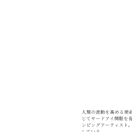
人類の波動を高める使命
じてサードアイ開眼を
ンピングアーティスト
している。