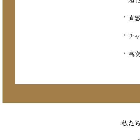
直
チ
高
私た