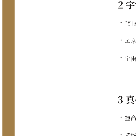
2 
“引
エ
宇
3 
運
超