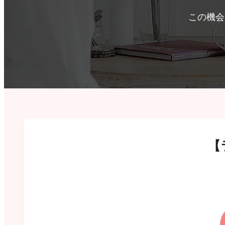
この機会
【