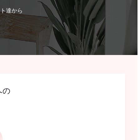
スト達から
への