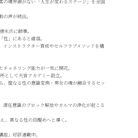
客の境界線がない「人生が変わるステージ」を全国
動の声が続出。
ム徳永氏に師事。
「性」にあると確信。
。インストラクター育成やセルフラブメソッドを構
とチャネリング能力が一気に開花。
場所として天音アカデミー設立。
ら、聖なる性の意識変換・男女の魂が融合するセッ
、潜在意識のブロック解放やカルマの浄化が起こる
超え、真なる性の目醒めへと導く。
醒講座」好評連載中。