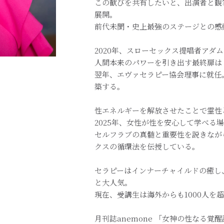
この歓びを共有したいと、出演者と観
展開。
前代未聞・史上最強のステージとの感
2020年、スローセックス提唱者アダ
人間本来のパワーを引き出す最終扉は
翌年、エヴァセラピー協会理事に就任
築する。
性エネルギーを解放させたことで霊性
2025年、女性が性を安心して学べる
セルフラブの真髄と重要性を説きなが
クスの循環法を伝授している。
セラピーはインナーチャイルドの癒し
と大人気。
現在、受講生は海外からも1000人を
月刊誌anemone 「女神の性なる覚