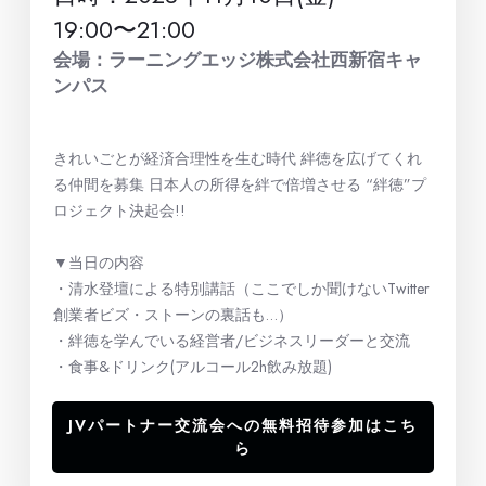
19:00〜21:00
会場：ラーニングエッジ株式会社西新宿キャ
ンパス
きれいごとが経済合理性を生む時代 絆徳を広げてくれ
る仲間を募集 日本人の所得を絆で倍増させる “絆徳”プ
ロジェクト決起会!!
▼当日の内容
・清水登壇による特別講話（ここでしか聞けないTwitter
創業者ビズ・ストーンの裏話も…）
・絆徳を学んでいる経営者/ビジネスリーダーと交流
・食事&ドリンク(アルコール2h飲み放題)
JVパートナー交流会への無料招待参加はこち
ら