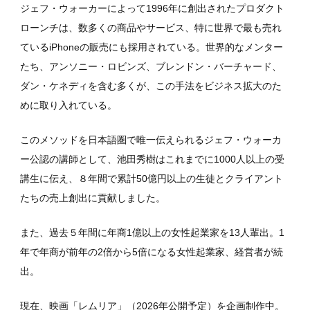
ジェフ・ウォーカーによって1996年に創出されたプロダクト
ローンチは、数多くの商品やサービス、特に世界で最も売れ
ているiPhoneの販売にも採用されている。世界的なメンター
たち、アンソニー・ロビンズ、ブレンドン・バーチャード、
ダン・ケネディを含む多くが、この手法をビジネス拡大のた
めに取り入れている。
このメソッドを日本語圏で唯一伝えられるジェフ・ウォーカ
ー公認の講師として、池田秀樹はこれまでに1000人以上の受
講生に伝え、８年間で累計50億円以上の生徒とクライアント
たちの売上創出に貢献しました。
また、過去５年間に年商1億以上の女性起業家を13人輩出。1
年で年商が前年の2倍から5倍になる女性起業家、経営者が続
出。
現在、映画「レムリア」（2026年公開予定）を企画制作中。