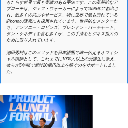
もたらす世界で最も実績のある手法です。この革新的なア
プローチは、ジェフ・ウォーカーによって1996年に創出さ
れ、数多くの商品やサービス、特に世界で最も売れている
iPhoneの販売にも採用されています。世界的なメンターた
ち、アンソニー・ロビンズ、ブレンドン・バーチャード、
ダン・ケネディを含む多くが、この手法をビジネス拡大の
ために取り入れています。
池田秀樹はこのメソッドを日本語圏で唯一伝えるオフィシ
ャル講師として、これまでに1000人以上の受講生に教え、
彼らが5年間で累計20億円以上を稼ぐのをサポートしまし
た。