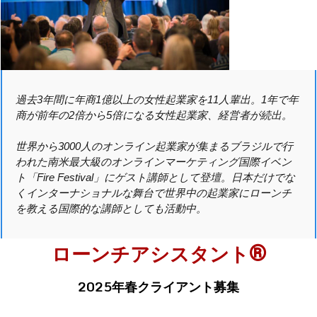
過去3年間に年商1億以上の女性起業家を11人輩出。1年で年
商が前年の2倍から5倍になる女性起業家、経営者が続出。
世界から3000人のオンライン起業家が集まるブラジルで行
われた南米最大級のオンラインマーケティング国際イベン
ト「Fire Festival」にゲスト講師として登壇。日本だけでな
くインターナショナルな舞台で世界中の起業家にローンチ
を教える国際的な講師としても活動中。
®
ローンチアシスタント
2025年春
クライアント募集