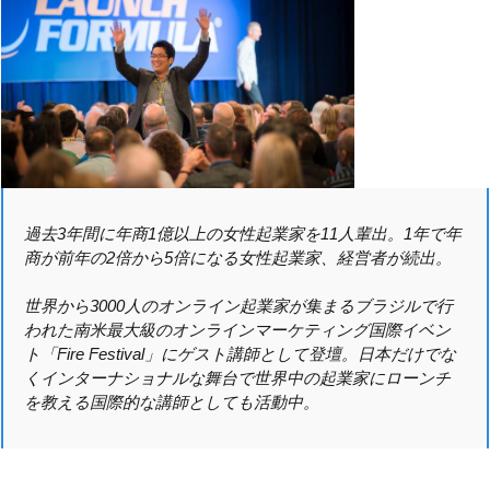
過去3年間に年商1億以上の女性起業家を11人輩出。1年で年
商が前年の2倍から5倍になる女性起業家、経営者が続出。
世界から3000人のオンライン起業家が集まるブラジルで行
われた南米最大級のオンラインマーケティング国際イベン
ト「Fire Festival」にゲスト講師として登壇。日本だけでな
くインターナショナルな舞台で世界中の起業家にローンチ
を教える国際的な講師としても活動中。