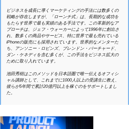
ビジネスを成長に導くマーケティングの手法には数多くの
戦略が存在しますが、「ローンチ式」は、長期的な成功を
もたらす世界で最も実績のある手法です。この革新的なア
プローチは、ジェフ・ウォーカーによって1996年に創出さ
れ、数多くの商品やサービス、特に世界で最も売れている
iPhoneの販売にも採用されています。世界的なメンターた
ち、アンソニー・ロビンズ、ブレンドン・バーチャード、
ダン・ケネディを含む多くが、この手法をビジネス拡大の
ために取り入れています。
池田秀樹はこのメソッドを日本語圏で唯一伝えるオフィシ
ャル講師として、これまでに1000人以上の受講生に教え、
彼らが5年間で累計20億円以上を稼ぐのをサポートしまし
た。