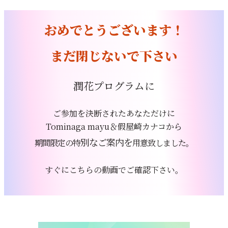
おめでとう
ございます！
まだ閉
じないで
下さい
潤花プログラムに
ご参加を決断
さ
れ
たあなただけに
Tominaga mayu
＆
假屋崎カナコから
別なご案内を
期間限定の特
用
意致しました。
すぐにこちらの
動画でご
確認下さい。