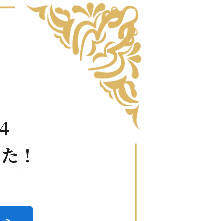
4
した！