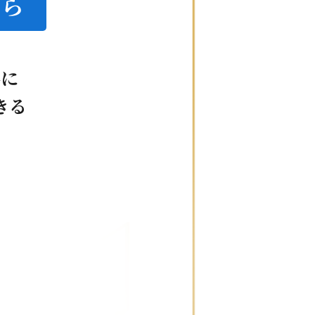
ちら
為に
きる