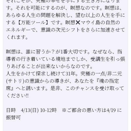
それこそが、究極の幸せを手にする生き方になりま
す。それを可能にするのが、瞑想なのです。瞑想は、
あらゆる人生の問題を解決し、望む以上の人生を手に
する【万能ツール】です。瞑想
マウイ島の自然の
エネルギーで、意識の次元シフトをさらに加速させて
くれます。
瞑想は、誰に習うか？が1番大切です。なぜなら、指
導者の行き着いている境地までしか、受講生を引っ張
りあげることが出来ないからなのです。
人生をかけて探求し続けて31年。究極の一点/非二元
(サトリ)の意識からの導きが、あなたを『魂の指定
席』へと誘います。是非、このチャンスを受け取って
ください‼︎
日時 4/13(日) 10-12時 ※ご都合の悪い方は4/19 に
振替可