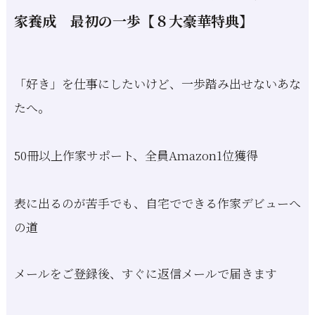
家養成 最初の一歩【８大豪華特典】
「好き」を仕事にしたいけど、一歩踏み出せないあな
たへ。
50冊以上作家サポート、全員Amazon1位獲得
表に出るのが苦手でも、自宅でできる作家デビューへ
の道
メールをご登録後、すぐに返信メールで届きます
あなたのオリジナル物語の作り方をお届けします
ITが苦手でも大丈夫！"自宅でできる" 絵本作家、作家