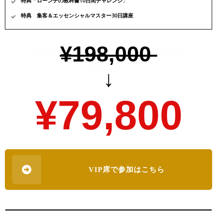
特典「ローンチの教科書10日間チャレンジ
」
特典 集客＆エッセンシャルマスター30日講座
¥198,000
9/29(金)22時までのスーパー早割価格
60％オフ！
↓
¥79,800
VIP席で参加はこちら