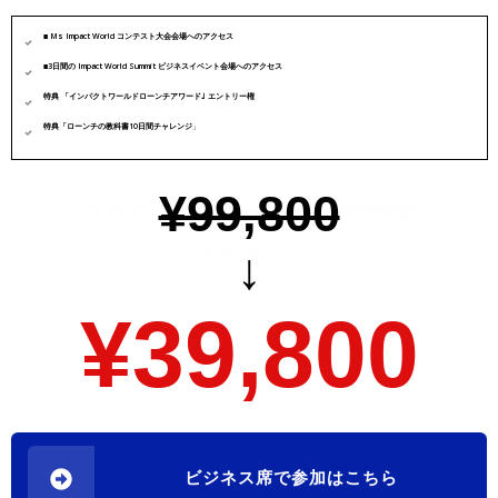
■ Ms Impact World コンテスト大会会場へのアクセス
■3日間の Impact World Summit ビジネスイベント会場へのアクセス
特典 「インパクトワールドローンチアワード｣ エントリー権
特典「ローンチの教科書10日間チャレンジ
」
¥99,800
9/29(金)22時までのスーパー早割価格
↓
60％オフ！
¥39,800
ビジネス席で参加はこちら