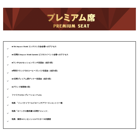
■ Ms Impact World コンテスト大会会場へのアクセス
■3日間の Impact World Summit ビジネスイベント会場へのアクセス
■ランチQ&Aセッション/ランチ交流会（合計3回）
■専用ラウンジでのコーヒーブレイク交流会（合計6回）
■3日間プレミアム席ディナー交流会（合計
3
回）
■グランド前夜祭(1回)
ファイナルセレブレーション Party
特典 「インパクトワールドローンチアワード｣ エントリー権
特典「ローンチの教科書10日間チャレンジ
」
特典 集客＆エッセンシャルマスター30日講座