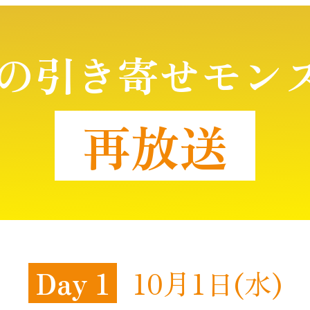
の
引
き寄
せモ
ン
再放送
Day 1
10
月
1日(水)