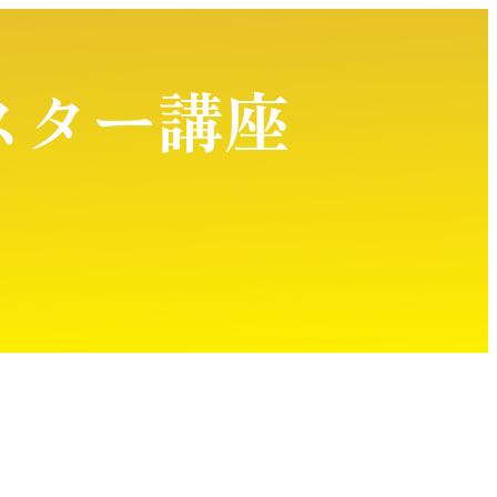
ス
タ
ー
講
座