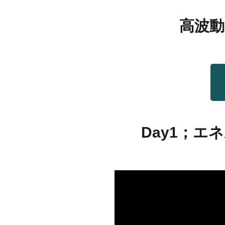
高波動
Day1；