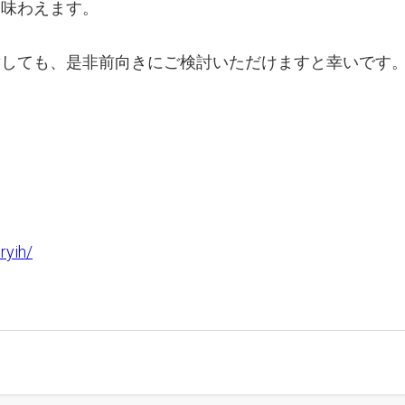
は味わえます。
対しても、是非前向きにご検討いただけますと幸いです
ス
ryih/