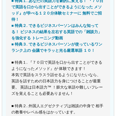
■ 特典１. あなたの英語力を劇的に変える！ 『７０日
で英語を口から出すことができるようになった メソ
ッド』が学べる１２０分体験セミナーに 無料でご招
待！
■ 特典２. できるビジネスパーソンはみんな知って
る！ ビジネスの結果を左右する英語での「雑談力」
を強化する トレーニング動画
■ 特典３. できるビジネスパーソンが使っているワン
ランク上の 会議でキラッと光る厳選単語 １０！
■ 特典１. 『７０日で英語を口から出すことができる
ようになったメソッド』が 体験できます！
本気で英語をスラスラ話せるようになりたいなら、
英語を話すための日本語力を身につけることが最重
要。 英語は日本語力™ ！膨大な単語や難しいフレー
ズを覚えることも必要ありません！
■ 特典２. 外国人エグゼクティブは雑談の中身で 相手
の教養やレベル感をはかっています。