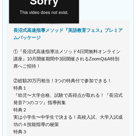
長沼式高速指導メソッド『英語教育フェス』プレミア
ムパッケージ
①『長沼式高速指導法メソッド4日間無料オンライン
講座』10月開催期間中3回開催されるZoomQ&A特別
席へご招待！
②総額20万円相当！3つの特典付で参加できる！
特典１
『幼児〜大学合格、試験で高得点が取れる！『長沼式
発音7つのコツ』指導例集
特典２
実は小学生〜中学生で決まる！高校入試、大学入試成
功の４技能指導の秘策
特典３