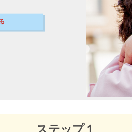
る
ステップ１