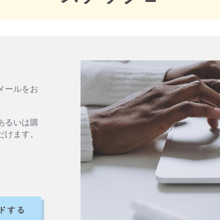
メールをお
あるいは購
だけます。
ドする