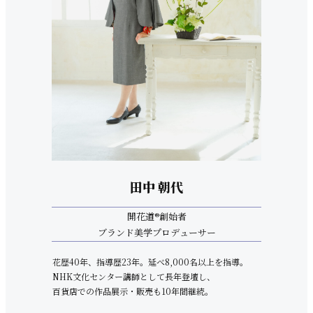
田中 朝代
開花道®創始者
ブランド美学プロデューサー
花歴40年、指導歴23年。延べ8,000名以上を指導。
NHK文化センター講師として長年登壇し、
百貨店での作品展示・販売も10年間継続。