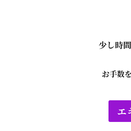
少し時
お手数
エ