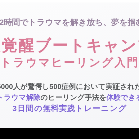
72時間でトラウマを解き放ち、夢を掴
美覚醒ブートキャン
トラウマヒーリング入門
5000人が驚愕し500症例において実証され
トラウマ解除
のヒーリング手法を
体験でき
3日間の
無料実践
トレーニング