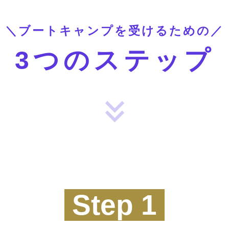
＼ブートキャンプを受けるための／
3
つ
の
ステップ
Step 1