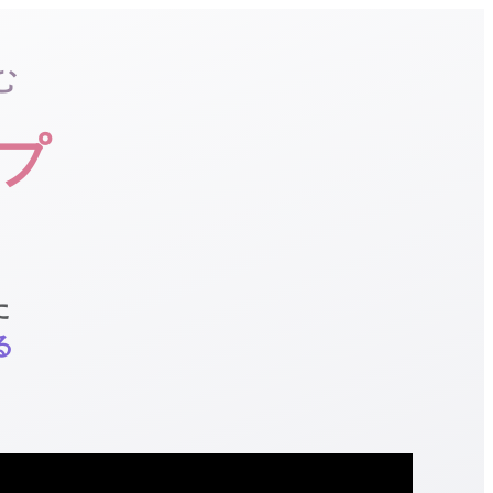
む
プ
た
る