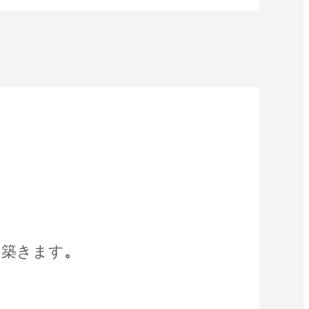
を築きます
。