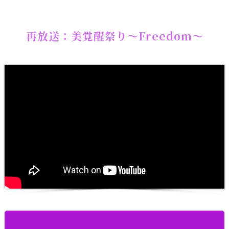
再放送：美覚醒祭り～Freedom～