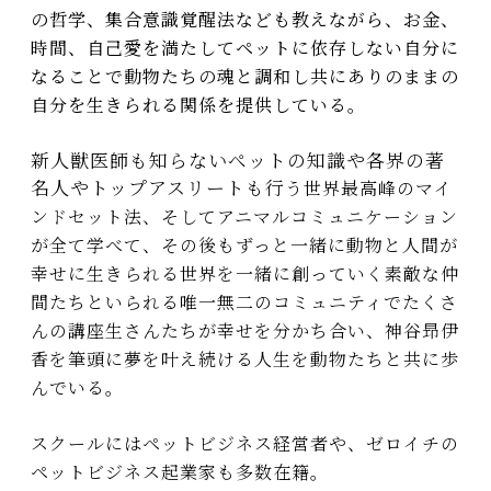
の哲学、集合意識覚醒法なども教えながら、お金、
時間、自己愛を満たしてペットに依存しない自分に
なることで動物たちの魂と調和し共にありのままの
自分を生きられる関係を提供している。
新人獣医師も知らないペットの知識や各界の著
名人やトップアスリートも行
う
世界最高峰のマイ
ンドセット法、そ
してアニマルコミュニケーション
が全
て学べて、その後もずっと一緒に動物
と人間が
幸せに生きられる世界を一緒
に創っていく素敵な仲
間たちといられ
る唯一無二のコミュニティでたくさ
ん
の講座生さんたちが幸せを分かち合
い、神谷昻伊
香を筆頭に夢を叶え続け
る人生を動物たちと共に歩
んでいる。
スクールにはペットビジネス経営者
や、ゼロイチの
ペットビジネス起業
家も多数在籍。