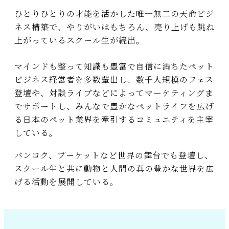
ひとりひとりの才能を活かした唯一
無二の天命ビジ
ネス構築で、やりが
いはもちろん、売り上げも跳ね
上が
っているスクール生が続出。
マインドも整って知識も豊富で自信
に満ちたペット
ビジネス経営者を多
数輩出し、数千人規模のフェス
登壇
や、対談ライブなどによってマーケ
ティングま
でサポートし、みんなで
豊かなペットライフを広げ
る日本の
ペット業界を牽引するコミュニティ
を主宰
している。
バンコク、プーケットなど世界の舞
台でも登壇し、
スクール生と共に動
物と人間の真の豊かな世界を広
げる
活動を展開している
。