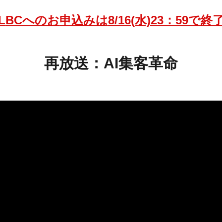
L
BCへのお
申込みは
8/16(水)23：59で終
再放送：AI集客革命