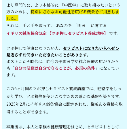
より専門的に、より本格的に 「中医
学」に取り組みたいという
方のために、
特別にさらなる可能性を広げる機会をご用意しま
した。
それは、手と手を取って、 あなたを
「明医」 に育てる
イギリス鍼灸協会認定 【ツボ押しセ
ラピスト養成講座】
です。
ツボ押しで健康になりたい人、
セラピ
ストになりたい人へぜひ
見逃さずお聞きいただきたいことがあります。
ポストコロナ時代は、昨今の予防医学や統合医療の広がりから
も
「
自分の健康は自分で守ることが、必須の条件
」
になってい
ます。
この6ヶ月間のツボ押しセラピスト養成講座では、
経絡学をしっ
かり学び、ツボ養生を使
いこなすための確かな基盤を築きます。
2025年2月にイギリス鍼灸協会に認定
された、権威ある資格を取
得することができます。
卒業後は、本人と家族の健康管理をはじめ、
セラピストとして