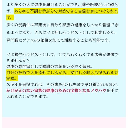
より多くの人に健康を届
けることができ、薬や医療だけに頼ら
ず、
あらゆる不調を手ぶらで対処できる自信を身につけられま
す。
多くの受講生は卒業後に自分や家族の健康をしっかり管理でき
るようにな
り、さらにツボ押しセラピストとして起業したり、
専門職にプラスαの価値を加えて活躍することも可能です。
ツボ養生セラピストとして、とてもわくわくする未来が想像で
きませんか？
健康の専門家として感謝の言葉をいただく毎日。
自分の技術で人を幸せにしながら、安定した収入も得られる充
実感。
スキルを習得すれば、その恵みは3代先まで受け継がれるほど、
かけがえのない家族の健康のための宝物となるノウハウ
を手に
入れることができます。