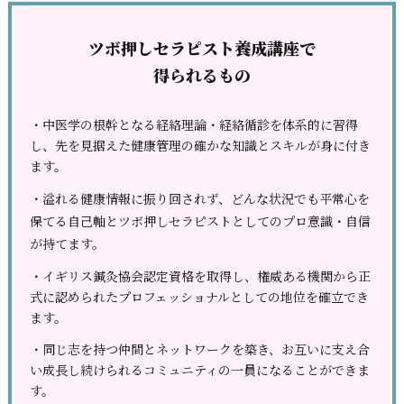
ツボ押しセラピスト養成講座で
得られるもの
・中医学の根幹となる経絡理論・経絡循
診を体系的に習得
し、先を見据えた
健康管理の確かな知識とスキルが身に付き
ます。
・溢れる健康情報に振り回されず、どん
な状況でも平常心を
保てる自己軸とツボ押しセ
ラピストとしてのプロ意識・自信
が持てます。
・イギリス鍼灸協会認定資格を取得し、
権威ある機関から正
式に認められたプロフェッシ
ョナルとしての地位を確立でき
ます。
・同じ志を持つ仲間とネットワークを築
き、お互いに支え合
い成長し続けられるコミュニ
ティの一員になることができま
す。