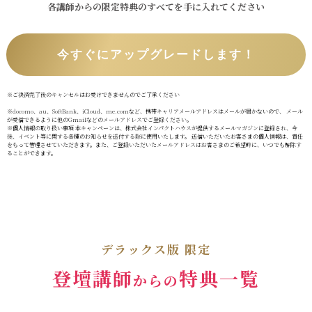
各講師からの限定特典のすべてを
手に入れてください
今すぐにアップグレードします！
※ご決済完了後のキャンセルはお受けできませんのでご了承ください
※docomo、au、SoftBank、iCloud、me.comなど、携帯キャリアメールアドレスはメールが届かないので、 メール
が受信できるように他のGmailなどのメールアドレスでご登録ください。
※個人情報の取り扱い事項 本キャンペーンは、株式会社インパクトハウスが提供するメールマガジンに登録され、今
後、イベント等に関する各種のお知らせを送付する際に使用いたします。 送信いただいたお客さまの個人情報は、責任
をもって管理させていただきます。また、ご登録いただいたメールアドレスはお客さまのご希望時に、いつでも解除す
ることができます。
デラックス版 限定
登壇講師
特典一覧
からの