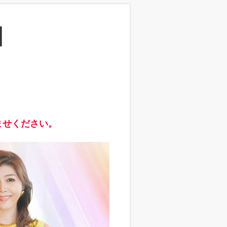
】
ませください。